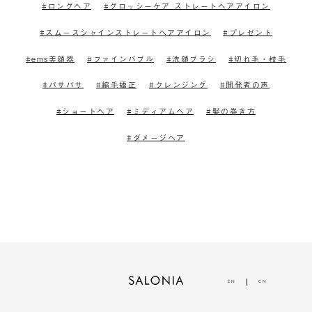
ロングヘア
グロッシーケア ストレートヘアアイロン
スムースシャインストレートヘアアイロン
プレゼント
ems美顔器
ファインバブル
洗顔ブラシ
切れ毛・枝毛
パサパサ
縮毛矯正
クレンジング
開発者の声
ショートヘア
ミディアムヘア
髪の巻き方
ダメージヘア
EN
CN