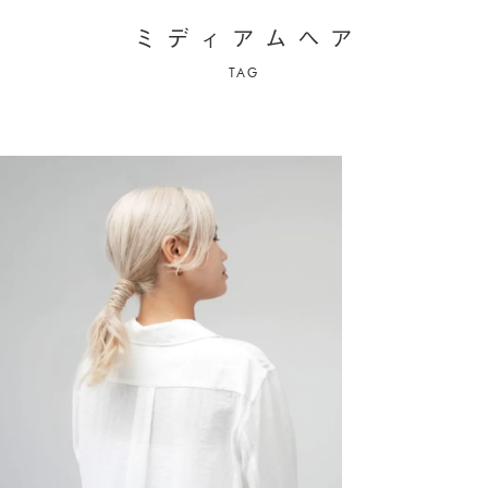
ミ
デ
ィ
ア
ム
ヘ
ア
TAG