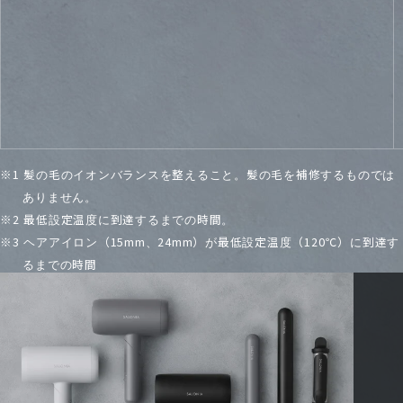
グロッシーケア
ヘアアイロン
¥7,678
（税込）
メイクするようにツヤ髪を目指したい方
※1 髪の毛のイオンバランスを整えること。髪の毛を補修するものでは
ありません。
※2 最低設定温度に到達するまでの時間​。
※3 ヘアアイロン（15mm、24mm）が最低設定温度（120℃）に到達す
るまでの時間