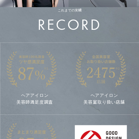
ブラシ
これまでの実績
RECORD
Smooth Shine Hair Straightener
スムースシャイン
ストレートヘアアイロン
24mm
#シルク髪アイロン
ヘアアイロン
ヘアアイロン
Color
GRAY
BLACK
PINK
美容師満足度調査
美容室取り扱い店舗
詳しくみる