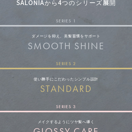
SALONIAから4つのシリーズ展開
「その風、速乾シルク
髪。」
SERIES 1
ダメージを抑え、
美髪習慣をサポート
SMOOTH SHINE
SERIES 2
使い勝手にこだわった
シンプル設計
STANDARD
SERIES 3
メイクするように
ツヤ髪へ導く
GLOSSY CARE