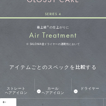
SERIES 4
※
最上級
の
仕上がりに
Air Treatment
※ SALONIA全ドライヤーの速乾性において
アイテムごとのスペックを比較する
ストレート
カール
ドライヤー
ヘアアイロン
ヘアアイロン