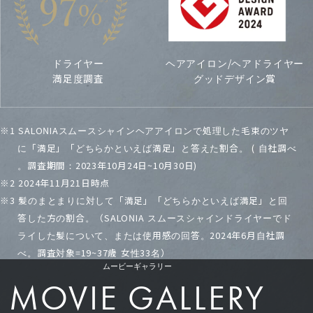
ドライヤー
ヘアアイロン/ヘアドライヤー
オンラインで購
満足度調査
グッドデザイン賞
入する
※1 SALONIAスムースシャインヘアアイロンで処理した毛束のツヤ
に「満足」「どちらかといえば満足」と答えた割合。 ( 自社調べ
公式サイト
その他ECサイト
。調査期間：2023年10月24日~10月30日)
※2 2024年11月21日時点
※3 髪のまとまりに対して「満足」「どちらかといえば満足」と回
答した方の割合。（SALONIA スムースシャインドライヤーでド
ライした髪について、または使用感の回答。2024年6月自社調
べ。調査対象=19~37歳 女性33名）
ムービーギャラリー
MOVIE GALLERY