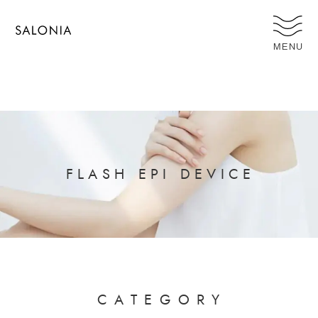
MENU
F
L
A
S
H
E
P
I
D
E
V
I
C
E
C
A
T
E
G
O
R
Y