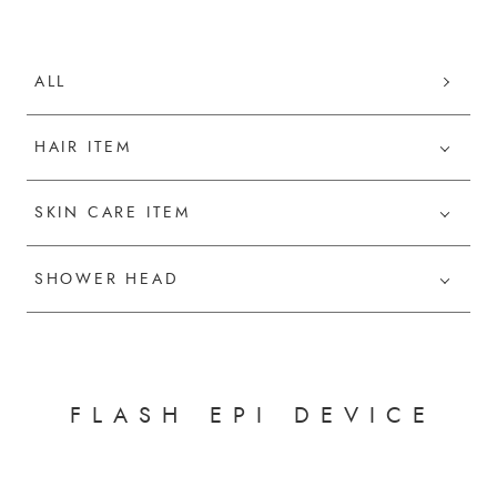
ALL
HAIR ITEM
SKIN CARE ITEM
SHOWER HEAD
F
L
A
S
H
E
P
I
D
E
V
I
C
E