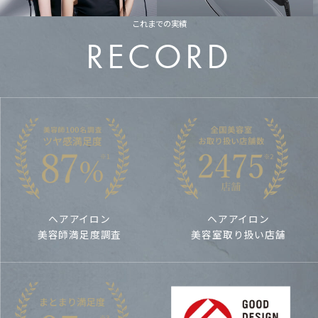
ブラシ
これまでの実績
RECORD
Smooth Shine Hair Straightener
スムースシャイン
ストレートヘアアイロン
24mm
#シルク髪アイロン
ヘアアイロン
ヘアアイロン
Color
GRAY
BLACK
PINK
美容師満足度調査
美容室取り扱い店舗
詳しくみる