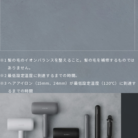
グロッシーケア
ヘアアイロン
¥7,678
（税込）
メイクするようにツヤ髪を目指したい方
※1 髪の毛のイオンバランスを整えること。髪の毛を補修するものでは
ありません。
※2 最低設定温度に到達するまでの時間​。
※3 ヘアアイロン（15mm、24mm）が最低設定温度（120℃）に到達す
るまでの時間