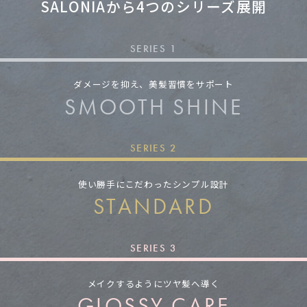
SALONIAから4つのシリーズ展開
「その風、速乾シルク
髪。」
SERIES 1
ダメージを抑え、
美髪習慣をサポート
SMOOTH SHINE
SERIES 2
使い勝手にこだわった
シンプル設計
STANDARD
SERIES 3
メイクするように
ツヤ髪へ導く
GLOSSY CARE