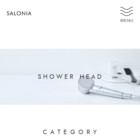
MENU
S
H
O
W
E
R
H
E
A
D
C
A
T
E
G
O
R
Y