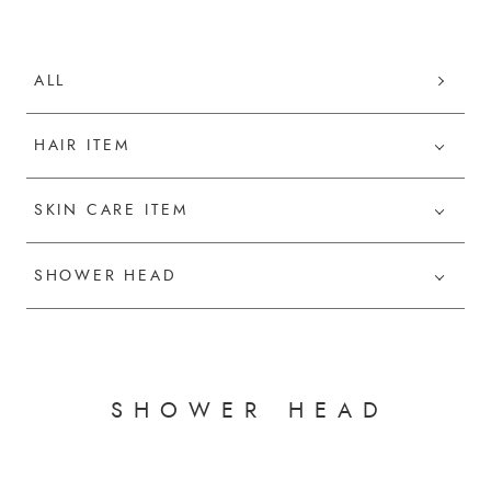
ALL
HAIR ITEM
SKIN CARE ITEM
SHOWER HEAD
S
H
O
W
E
R
H
E
A
D