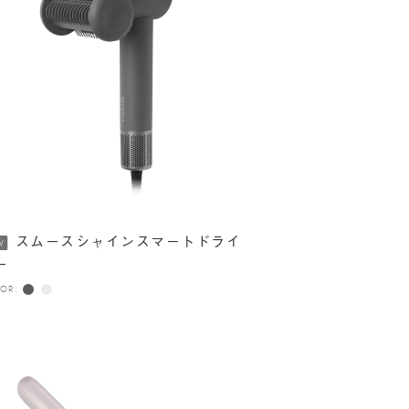
スムースシャインスマートドライ
W
ー
OR: