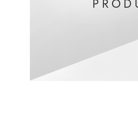
P
R
O
D