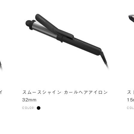
イ
スムースシャイン カールヘアアイロン
ス
32mm
15
COLOR:
COL