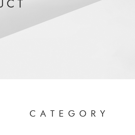
U
C
T
C
A
T
E
G
O
R
Y