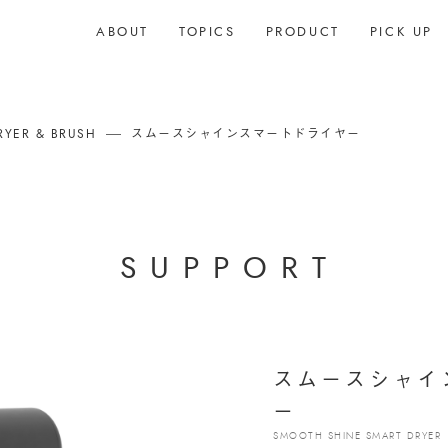
ABOUT
TOPICS
PRODUCT
PICK UP
RYER & BRUSH
スムースシャインスマートドライヤー
S
U
P
P
O
R
T
スムースシャイ
ー
SMOOTH SHINE SMART DRYER