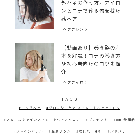
外ハネの作り方。アイロ
ンとコテで作る旬顔抜け
感ヘア
ヘアアレンジ
【動画あり】巻き髪の基
本を解説！コテの巻き方
や初心者向けのコツを紹
介
ヘアアイロン
T
A
G
S
ロングヘア
グロッシーケア ストレートヘアアイロン
スムースシャインストレートヘアアイロン
プレゼント
ems美顔器
ファインバブル
洗顔ブラシ
切れ毛・枝毛
パサパサ