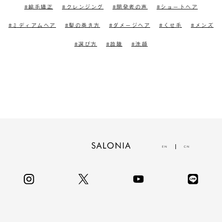
縮毛矯正
クレンジング
開発者の声
ショートヘア
ミディアムヘア
髪の巻き方
ダメージヘア
くせ毛
メンズ
選び方
故障
洗顔
EN
CN