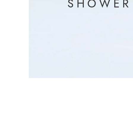
S
H
O
W
E
R