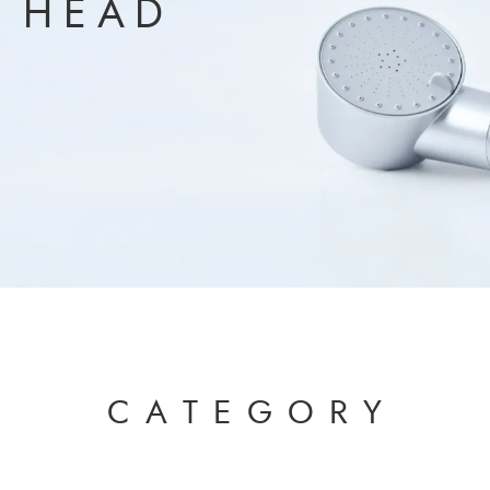
H
E
A
D
C
A
T
E
G
O
R
Y