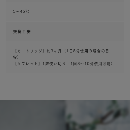
5〜45℃​
取り替えるだけで水の使用量最大約60%カッ
ト
※
交換目安
水道・ガス料金の節約につながり、肌や髪、さ
らに家計にも優しいシャワーヘッドです。
【カートリッジ】約3ヶ月（1日8分使用の場合の目
※ 一般的なシャワーとの比較（フェイスミストモード時）
安）
I-ne調べ
【タブレット】1錠使い切り（1回8〜10分使用可能）