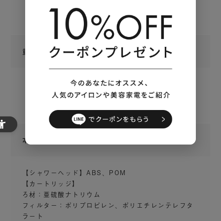
な温ミストで包み込むように洗い流す「フェイ
【カートリッジ】約26mm × 約26mm × 約105mm
スミストモード」。全身をスッキリクリアな肌
【タブレット（1錠）】約12mm × 約φ30mm
へ導く「ボディシャワーモード」の3つのモー
ドに片手で簡単に切り替え可能です。
重量
【シャワーヘッド】約240g
【カートリッジ】約33g
【タブレット（1錠）】約15.5g
本体材質
【シャワーヘッド】ABS、POM
【カートリッジ】
ろ材：亜硫酸ナトリウム
重炭酸
タブレットで自宅で炭酸ヘッドスパ
※1
フィルター：ポリプロピレン、ポリエチレンテレフタ
体験
※2
ラート