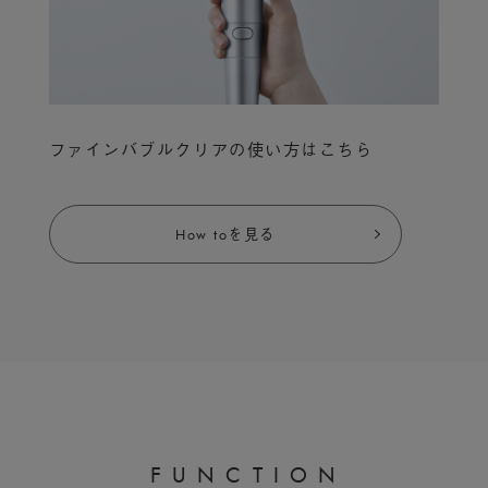
ファインバブルクリアの使い方はこちら
How toを見る
F
U
N
C
T
I
O
N