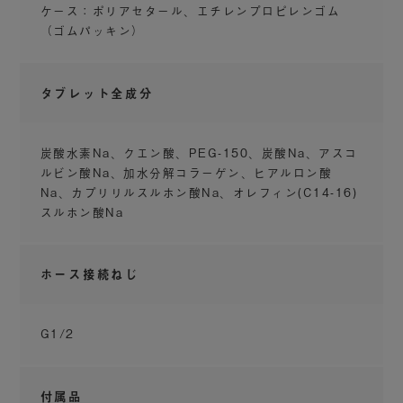
ケース：ポリアセタール、エチレンプロピレンゴム
コラーゲン
、ヒアルロン酸※4の美容成分を含
※3
（ゴムパッキン）
んだ重炭酸イオンで特別な日にスペシャルケア
を。 毛穴や髪、頭皮のニオイの元となる汚れま
タブレット全成分
で洗い流し、髪や肌にうるおいとツヤを与えま
す。​
炭酸水素Na、クエン酸、PEG-150、炭酸Na、アスコ
※1 初回6錠付属​ 基剤：炭酸水素Na、炭酸Na ※2 シャワ
ルビン酸Na、加水分解コラーゲン、ヒアルロン酸
ーの水流や手指のマッサージ効果による ※3 保湿剤:加水分
解コラーゲン、※4 保湿剤:ヒアルロン酸Na ✳︎シャワー本体
Na、カプリリルスルホン酸Na、オレフィン(C14-16)
は、タブレットなしでも使用可能
スルホン酸Na
ホース接続ねじ
G1/2
付属品