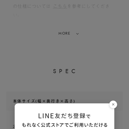
の仕様については
こちら
を参考にしてくださ
い。
MORE
S
P
E
C
美髪・美肌に導く３つのモード
本体サイズ(幅×奥行き×高さ)
×
毛穴の奥までしっかり洗浄し、美髪へと導く
【シャワーヘッド】約85mm × 約76mm × 約
「スカルプジェットモード」。毛穴よりも小さ
265mm