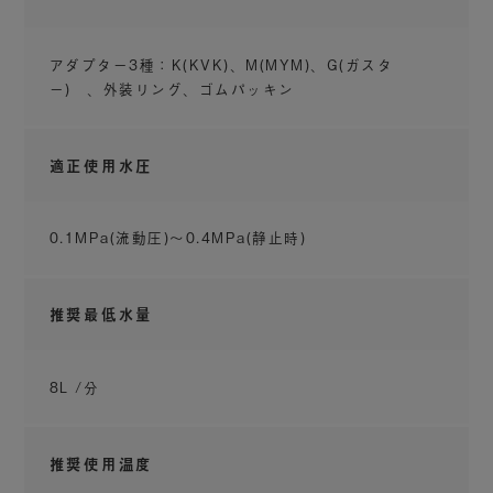
アダプター3種：K(KVK)、M(MYM)、G(ガスタ
塩素除去カートリッジで水道水の塩素を除去
ー) 、外装リング、ゴムパッキン
セットに含まれる塩素除去カートリッジを取り
適正使用水圧
付けることで、髪や肌への塩素刺激を低減しま
す。
※ シャワー本体は塩素除去カートリッジなしでも使用可能
0.1MPa(流動圧)〜0.4MPa(静止時)
推奨最低水量
8L /分​
推奨使用温度