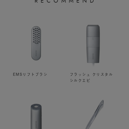
R
E
C
O
M
M
E
N
D
EMSリフトブラシ
フラッシュ クリスタル
シルクエピ