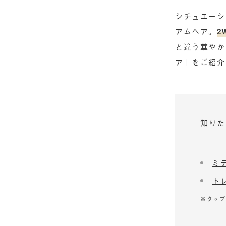
シチュエーシ
アムヘア。
2
と違う華やか
ア」をご紹介
知りた
ミ
ト
※タップ