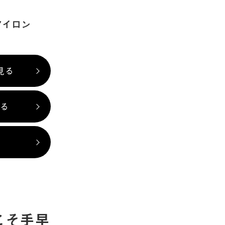
アイロン
見る
見る
る
こそ手早