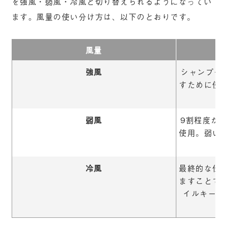
を強風・弱風・冷風と切り替えられるようになってい
ます。風量の使い分け方は、以下のとおりです。
風量
強風
シャンプー
すために使
弱風
9割程度か
使用。弱い
冷風
最終的な仕
ますことで
イルキープ