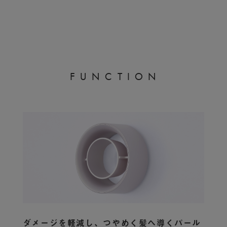
F
U
N
C
T
I
O
N
ダメージを軽減し、つやめく髪へ導くパール