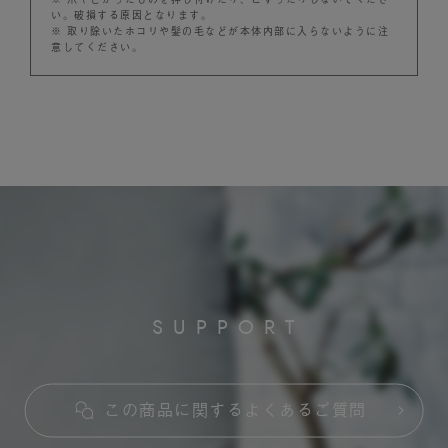
い。破損する原因となります。
※ 取り除いたホコリや髪の毛などが本体内部に入らないように注
意してください。
S
U
P
P
O
R
T
この商品に関するよくあるご質問