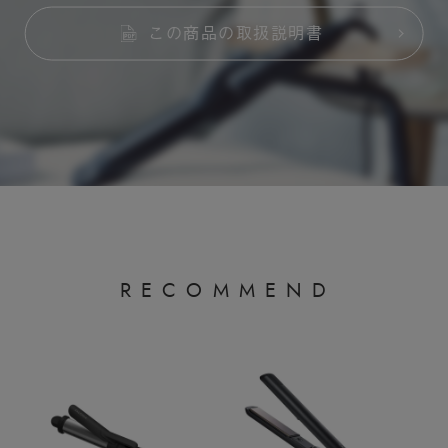
この商品の取扱説明書
R
E
C
O
M
M
E
N
D