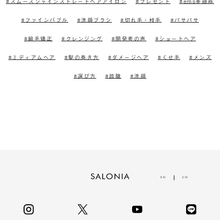
スムースシャインストレートヘアアイロン
プレゼント
ems美顔器
ファインバブル
洗顔ブラシ
切れ毛・枝毛
パサパサ
縮毛矯正
クレンジング
開発者の声
ショートヘア
ミディアムヘア
髪の巻き方
ダメージヘア
くせ毛
メンズ
選び方
故障
洗顔
EN
CN