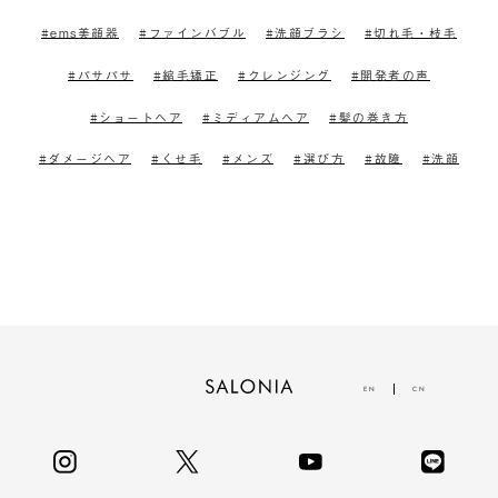
ems美顔器
ファインバブル
洗顔ブラシ
切れ毛・枝毛
パサパサ
縮毛矯正
クレンジング
開発者の声
ショートヘア
ミディアムヘア
髪の巻き方
ダメージヘア
くせ毛
メンズ
選び方
故障
洗顔
EN
CN