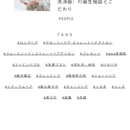
洗浄器）の誕生秘話とこ
だわり
PEOPLE
T
A
G
S
ロングヘア
グロッシーケア ストレートヘアアイロン
スムースシャインストレートヘアアイロン
プレゼント
ems美顔器
ファインバブル
洗顔ブラシ
切れ毛・枝毛
パサパサ
縮毛矯正
クレンジング
開発者の声
ショートヘア
ミディアムヘア
髪の巻き方
ダメージヘア
くせ毛
メンズ
選び方
故障
洗顔