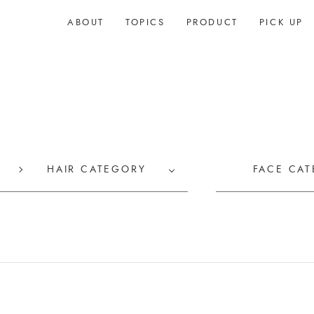
ABOUT
TOPICS
PRODUCT
PICK UP
HAIR CATEGORY
FACE CA
ヘッド
基礎知識
洗浄機
ドライヤー
スチーマー
髪のケア
美顔器
髪のお悩