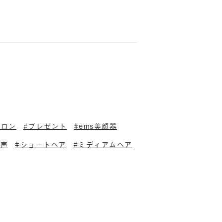
イロン
プレゼント
ems美顔器
の声
ショートヘア
ミディアムヘア