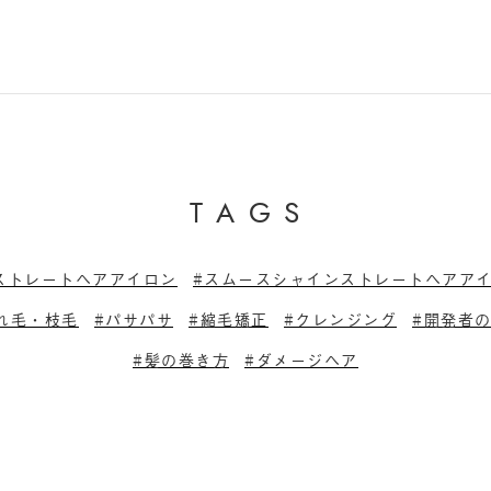
T
A
G
S
ストレートヘアアイロン
スムースシャインストレートヘアア
れ毛・枝毛
パサパサ
縮毛矯正
クレンジング
開発者
髪の巻き方
ダメージヘア