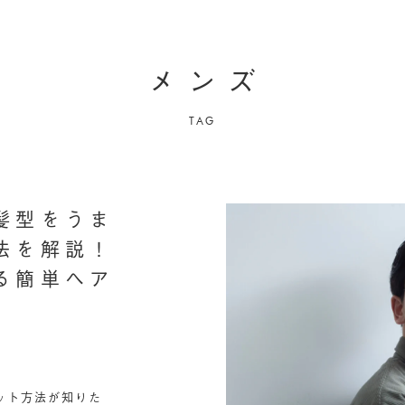
メ
ン
ズ
TAG
髪型をうま
法を解説！
る簡単ヘア
ット方法が知りた