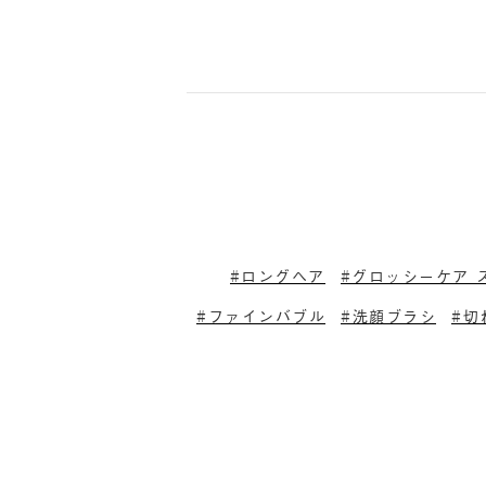
ロングヘア
グロッシーケア 
ファインバブル
洗顔ブラシ
切