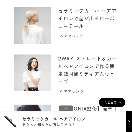
セラミックカール ヘアア
イロンで差が出るローポ
ニーテール
ヘアアレンジ
2WAY ストレート＆カー
ルヘアアイロンで作る簡
単韓国風ミディアムウェ
ーブ
ヘアアレンジ
INDEX
【SALONIA監修】簡単！
外ハネの作り方。アイロ
セラミックカール ヘアアイロン
ンとコテで作る旬顔抜け
をもっと知りたい方はこちら！
感ヘア