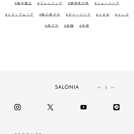
縮毛矯正
クレンジング
開発者の声
ショートヘア
ミディアムヘア
髪の巻き方
ダメージヘア
くせ毛
メンズ
選び方
故障
洗顔
EN
CN