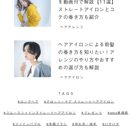
を動画付で解説【11選】
ストレートアイロンとコ
テの巻き方も紹介
ヘアアレンジ
ヘアアイロンによる前髪
の巻き方を知りたい！ア
レンジのやり方やおすす
めの選び方も解説
ヘアアイロン
T
A
G
S
ロングヘア
グロッシーケア ストレートヘアアイロン
スムースシャインストレートヘアアイロン
プレゼント
ems美顔器
ファインバブル
洗顔ブラシ
切れ毛・枝毛
パサパサ