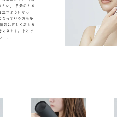
りたい」 目元のたる
目立つようになっ
になっている方も多
表情筋は正しく鍛える
待できます。そこで
ー...