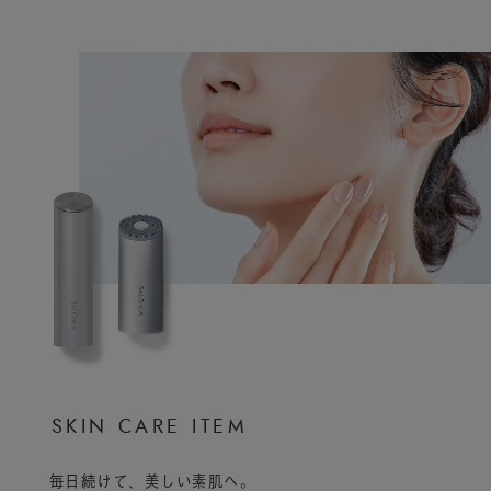
S
K
I
N
C
A
R
E
I
T
E
M
毎日続けて、美しい素肌へ。