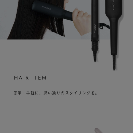
H
A
I
R
I
T
E
M
簡単・手軽に、思い通りのスタイリングを。