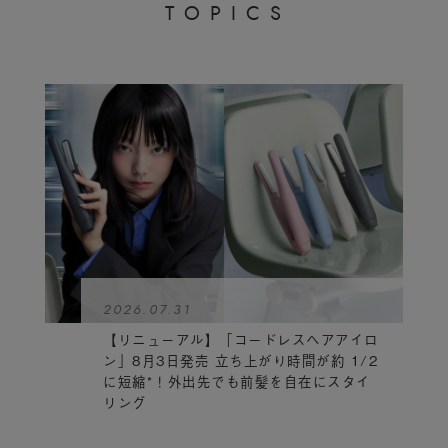
T
O
P
I
C
S
2026.07.31
【リニューアル】「コードレスヘアアイロ
ン」8月3日発売 立ち上がり時間が約 1/2
に短縮*！外出先でも前髪を自在にスタイ
リング