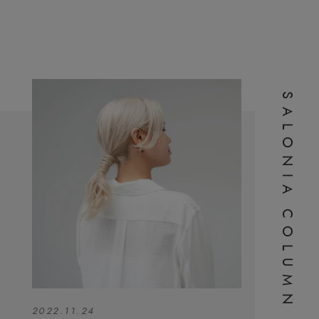
S
A
L
O
N
I
A
C
O
L
U
M
N
2022.11.24