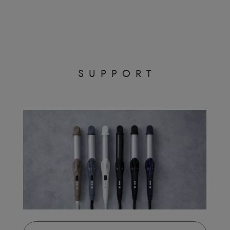
S
U
P
P
O
R
T