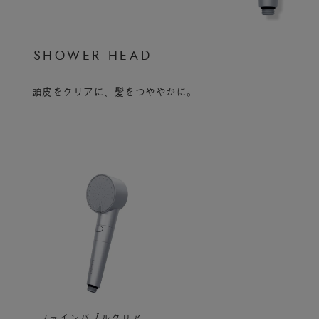
S
H
O
W
E
R
H
E
A
D
頭皮をクリアに、髪をつややかに。
ファインバブルクリア