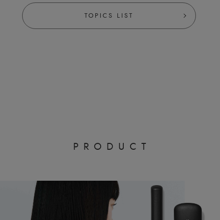
TOPICS LIST
P
R
O
D
U
C
T